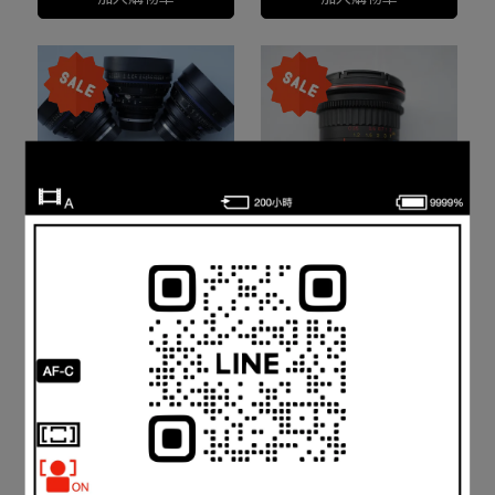
鏡花園【二手良品】
鏡花園【二手良品】
ZEISS CP2 EF 任選四顆7.5
Tokina ATX 11-16mm T3
萬 二手電影鏡頭 新降價 可
(EF mount) 二手電影鏡頭
NT$73,830
NT$107,000
NT$9,630
NT$25,680
分期
可分期 新降價
加入購物車
加入購物車