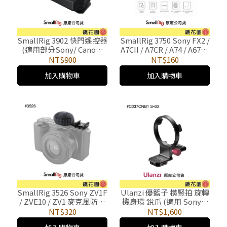
SmallRig 3902 快門遙控器
SmallRig 3750 Sony FX2 /
(適用部分Sony/ Canon/
A7CII / A7CR / A74 / A6700
Nikon相機)
/ ZVE1 鋼化玻璃貼 4入
NT$900
NT$160
加入購物車
加入購物車
SmallRig 3526 Sony ZV1F
Ulanzi 優籃子 橫豎拍 旋轉
/ ZVE10 / ZV1 麥克風防風
機身環 銳爪 (適用 Sony α
罩+冷靴座
系列) C037CNB1 S-63
NT$320
NT$1,600