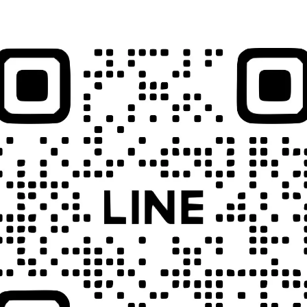
llRig 5873 28mm 光學外接取景
SmallRig 3902 快門遙控器 
器 鏡花園
分Sony/ Canon/ Nikon相
NT$1,590
NT$900