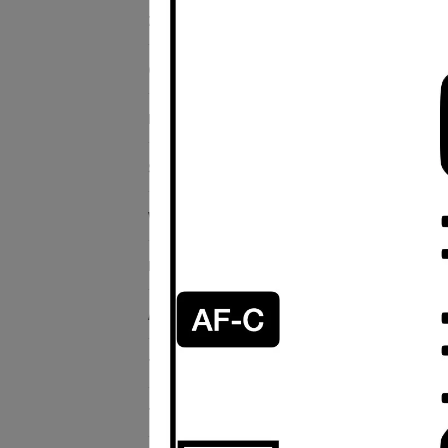
ZITAY希鐵 品牌館
Canon 品牌館
DJI 品牌館
SanDisk 品牌館
Sma
VSGO 專業清潔
Hipporizz 品牌館
Aputure愛圖仕 品牌館
TILTA鐵頭 品牌館
Tenba天霸 品牌館