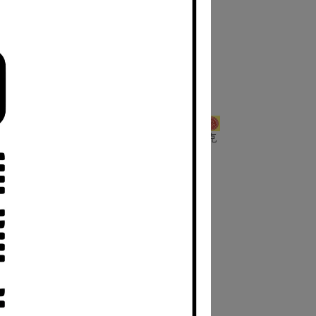
(適用部
SmallRig 3859 Nikon Z30 /ZR 麥克
機)
風防風罩+冷靴座
NT$320