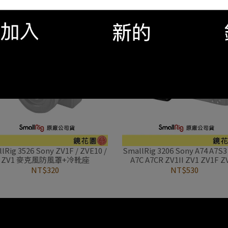
NT$900
NT$1,920
lRig 3526 Sony ZV1F / ZVE10 /
SmallRig 3206 Sony A74 A7S3 
ZV1 麥克風防風罩+冷靴座
A7C A7CR ZV1II ZV1 ZV1F Z
ZVE10 FX2 FX3 螢幕遮光
NT$320
NT$530