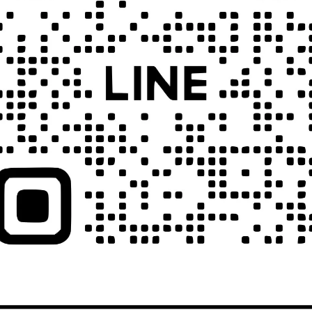
llRig 5329 無反相機 散熱風扇 基
SmallRig 5328 無反相機 散熱
本款風扇
合散熱 快速冷卻
NT$1,020
NT$2,060
allRig 3902 快門遙控器 (適用部
SmallRig 3538B Sony ZVE1
分Sony/ Canon/ Nikon相機)
兔籠 帶矽膠握把