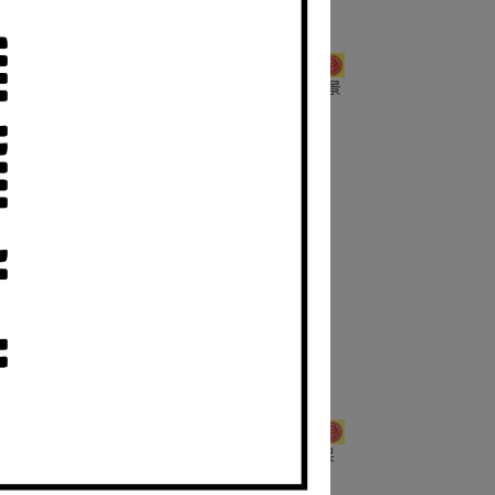
風扇 混
SmallRig 5873 28mm 光學外接取景
器 鏡花園
NT$1,590
0 承架
SmallRig 3531B Sony ZVE10 承架
兔籠