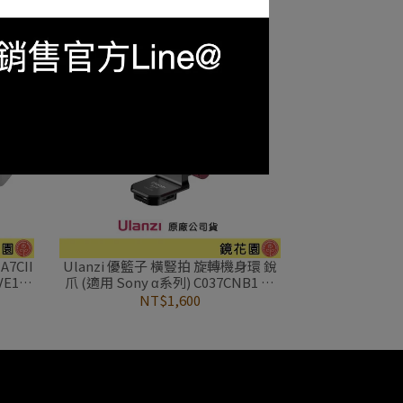
NT$1,600
A7CII
Ulanzi 優籃子 橫豎拍 旋轉機身環 銳
VE1
爪 (適用 Sony α系列) C037CNB1 S-
罩
63
NT$1,600