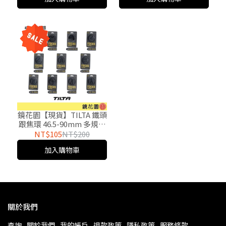
鏡花園【現貨】TILTA 鐵頭
跟焦環 46.5-90mm 多規格
調焦環 追焦環
NT$105
NT$200
加入購物車
關於我們
查詢
關於我們
我的帳戶
退款政策
隱私政策
服務條款