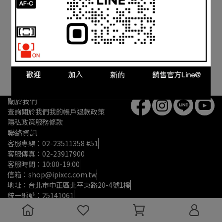
很抱歉，無商品符合篩選條件
請重新輸入篩選
關於我們
查詢
關於我們
我的帳戶
退款政策
隱私政策
服務條款
聯絡資訊
客服專線：02-23511358 #51
客服傳真：02-23917900
客服時間：10:00-19:00
信箱：shop@ipixcc.com.tw
地址：台北市中正區北平東路20-4號1樓
統一編號：25141061
Copyright ©
鏡花園IPIX 銷售官網
All Rights Reserved.
Designed
by
CYBERBIZ
.