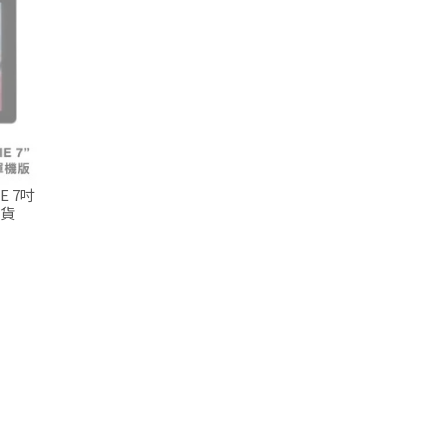
E 7吋
司貨