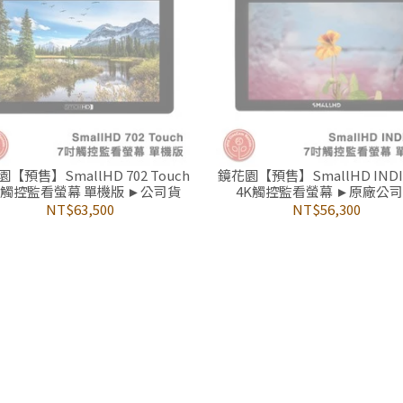
【預售】SmallHD 702 Touch
鏡花園【預售】SmallHD INDI
吋觸控監看螢幕 單機版 ►公司貨
4K觸控監看螢幕 ►原廠公
NT$63,500
NT$56,300