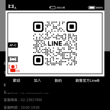
Sony NP-SA100 原廠電池
鏡花園【貨況請私】Sony
(適用FX5 A7R6)
NP-FZ100 智慧型鋰電池
►原廠公司貨
NT$3,280
NT$1,980
加入購物車
已售完
關於我們
查詢
關於我們
我的帳戶
退款政策
隱私政策
服務條款
聯絡資訊
客服專線：02-23511358 #51
客服傳真：02-23917900
客服時間：10:00-19:00