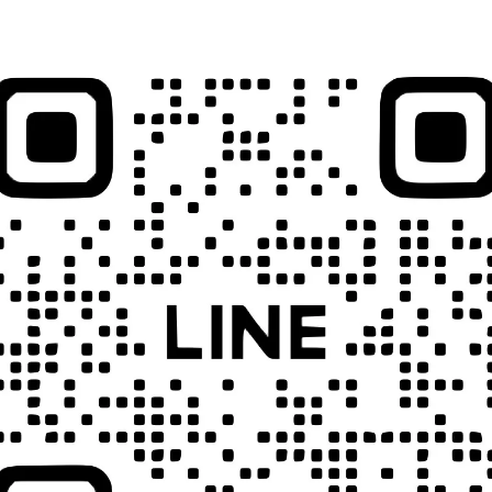
Tenba Tripak 燈腳 燈架袋 117
天霸Tenba Tripak 燈腳 燈架袋
TTP46 (貨號634-507) 【貨況請
公分 T538 (貨號634-513)【
私】鏡花園
私】鏡花園
NT$3,800
NT$1,800