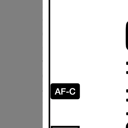
ZITAY希鐵 品牌館
Canon 品牌館
DJI 品牌館
SanDisk 品牌館
天霸
公分 
VSGO 專業清潔
Hipporizz 品牌館
Aputure愛圖仕 品牌館
TILTA鐵頭 品牌館
Tenba天霸 品牌館