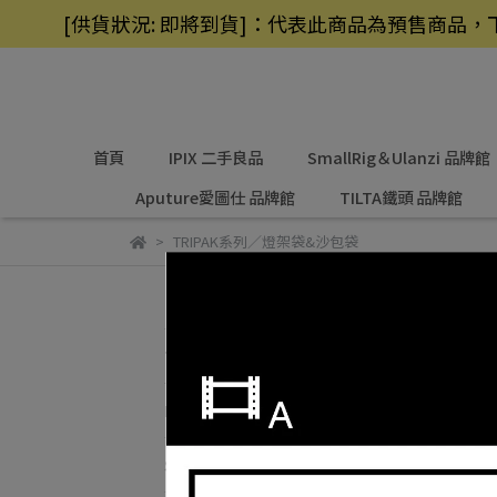
[供貨狀況: 即將到貨]：代表此商品為預售商
首頁
IPIX 二手良品
SmallRig＆Ulanzi 品牌館
Aputure愛圖仕 品牌館
TILTA鐵頭 品牌館
TRIPAK系列／燈架袋&沙包袋
T
首頁
預設
IPIX 二手良品
SmallRig＆Ulanzi 品牌館