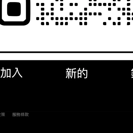
Tenba 攝影沙袋 沙包袋 Heavy
g 20 (貨號636-205)【貨況請私】
鏡花園
NT$700
政策
服務條款