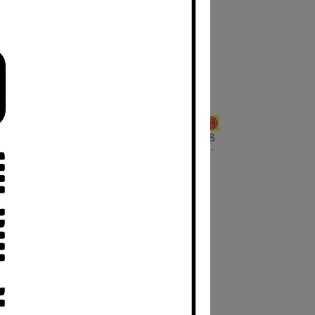
 135
天霸Tenba Tripak 燈腳 燈架袋 178
貨況請
公分 T7010 (貨號634-512)【貨況請
私】鏡花園
NT$2,400