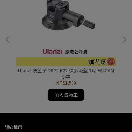
術手臂
Ulanzi 優籃子 2822 F22 快拆吸盤 3吋 FALCAM
Ul
貼)
小隼
NT$1,500
加入購物車
關於我們