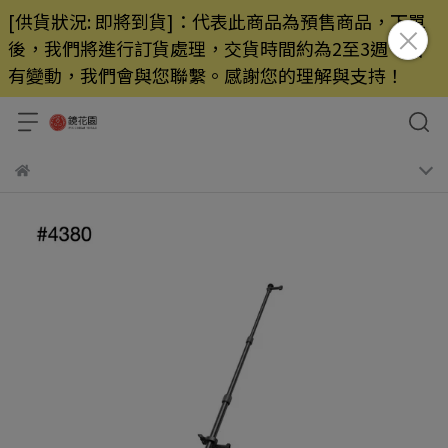
[供貨狀況: 即將到貨]：代表此商品為預售商品，下單
後，我們將進行訂貨處理，交貨時間約為2至3週，若
有變動，我們會與您聯繫。感謝您的理解與支持！