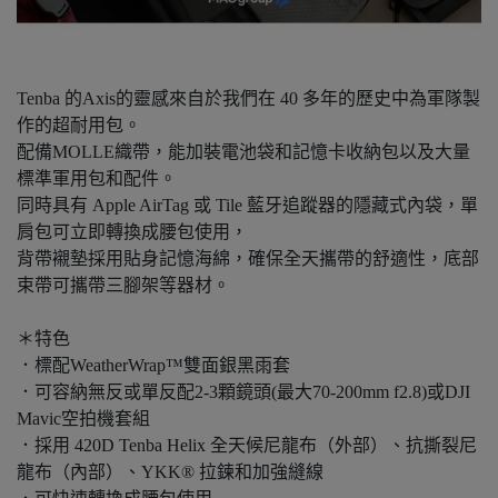
Tenba 的Axis的靈感來自於我們在 40 多年的歷史中為軍隊製
作的超耐用包。
配備MOLLE織帶，能加裝電池袋和記憶卡收納包以及大量
標準軍用包和配件。
同時具有 Apple AirTag 或 Tile 藍牙追蹤器的隱藏式內袋，單
肩包可立即轉換成腰包使用，
背帶襯墊採用貼身記憶海綿，確保全天攜帶的舒適性，底部
束帶可攜帶三腳架等器材。
＊特色
．標配WeatherWrap™雙面銀黑雨套
．可容納無反或單反配2-3顆鏡頭(最大70-200mm f2.8)或DJI
Mavic空拍機套組
．採用 420D Tenba Helix 全天候尼龍布（外部）、抗撕裂尼
龍布（內部）、YKK® 拉鍊和加強縫線