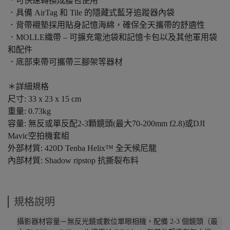
．可快速轉換成腰包使用
．具備 AirTag 和 Tile 的隱藏式藍牙追蹤器內袋
．背帶襯墊採用貼身記憶海綿，確保全天攜帶的舒適性
．MOLLE織帶 – 可擴充電池袋和記憶卡包以及其他軍用袋
和配件
．底部束帶可攜帶三腳架等器材
＊詳細規格
尺寸: 33 x 23 x 15 cm
重量: 0.73kg
容量: 無反或單反配2-3顆鏡頭(最大70-200mm f2.8)或DJI
Mavic空拍機套組
外部材質: 420D Tenba Helix™ 全天候尼龍
內部材質: Shadow ripstop 抗撕裂布料
規格說明
攝影器材容量－無反光鏡或數位單眼相機，配備 2-3 個鏡頭（最