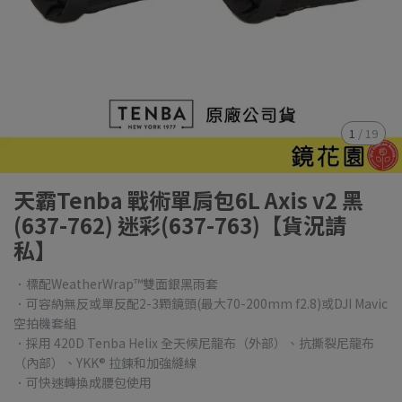
1
/
19
天霸Tenba 戰術單肩包6L Axis v2 黑
(637-762) 迷彩(637-763)【貨況請
私】
．標配WeatherWrap™雙面銀黑雨套
．可容納無反或單反配2-3顆鏡頭(最大70-200mm f2.8)或DJI Mavic
空拍機套組
．採用 420D Tenba Helix 全天候尼龍布（外部）、抗撕裂尼龍布
（內部）、YKK® 拉鍊和加強縫線
．可快速轉換成腰包使用