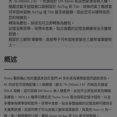
大 70-200mm 2.8）。也適用於 DJI Mavic 和其他緊湊型無人機。
隱藏式藍牙追蹤器口袋相容於 AirTag 和 Tile - 特殊的氯丁橡膠套
可牢固地容納 AirTag 或 Tile 藍牙追蹤器，因此您可以隨時找到
您的相機包。
轉換為腰包 – 斜背包可立即轉換為腰​​包。
記憶泡棉背帶 – 背帶中柔軟、貼合身體的記憶泡棉確保全天攜帶
舒適。
相容於三腳架/單腳架 - 底部帶子可牢固地安裝在三腳架或單腳架
上。
概述
Tenba 戰術軸心包的靈感來自於我們 40 多年來為軍隊製造的超耐用包。
6L 的背包可容納配備 2-3 個鏡頭（最大 70-200mm 2.8）的無反光鏡或
DSLR 相機，或可容納 DJI Mavic 無人機套件。此包可立即從斜背包轉換
為腰包。 MOLLE 織帶可擴充至 Tenba Tools 電池袋和記憶卡錢包，以及
多種軍用標準袋和配件。背帶中柔軟、貼合身體曲線的記憶泡棉可確保全
天攜帶舒適。底部的帶子可以安裝三腳架或單腳架，與其他 Axis v2 包一
樣，有一個隱藏的口袋，兼容 Apple AirTag 或 Tile 藍牙追蹤器。