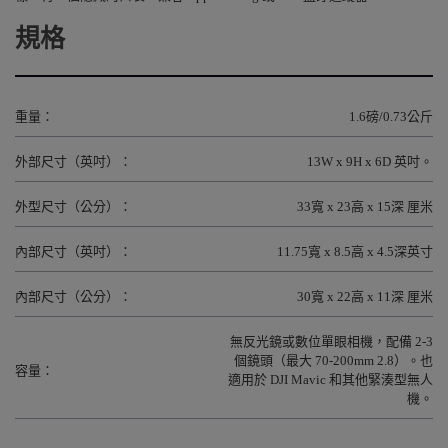
規格
重量：
1.6磅/0.73公斤
外部尺寸（英吋）：
13W x 9H x 6D 英吋。
外型尺寸（公分）：
33寬 x 23高 x 15深 厘米
內部尺寸（英吋）：
11.75寬 x 8.5高 x 4.5深英寸
內部尺寸（公分）：
30寬 x 22高 x 11深 厘米
無反光鏡或數位單眼相機，配備 2-3
個鏡頭（最大 70-200mm 2.8）。也
容量：
適用於 DJI Mavic 和其他緊湊型無人
機。