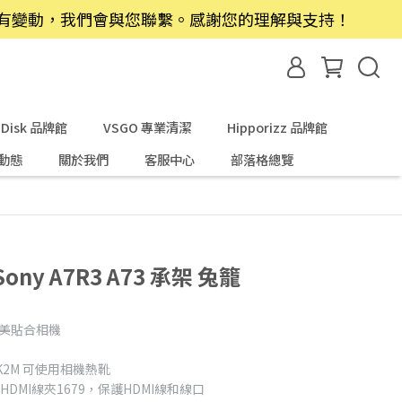
若有變動，我們會與您聯繫。感謝您的理解與支持！
nDisk 品牌館
VSGO 專業清潔
Hipporizz 品牌館
動態
關於我們
客服中心
部落格總覽
 Sony A7R3 A73 承架 兔籠
，完美貼合相機
LR-K2M 可使用相機熱靴
A7SII HDMI線夾1679，保護HDMI線和線口