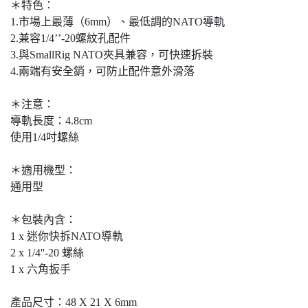
＊特色：
1.市場上最薄（6mm）、最低調的NATO導軌
2.兼容1/4’’-20螺紋孔配件
3.與SmallRig NATO夾具兼容，可快速拆裝
4.兩端有安全銷，可防止配件意外滑落
＊注意：
導軌長度：4.8cm
使用1/4吋螺絲
＊適用機型：
通用型
＊包裝內含：
1 x 迷你快拆NATO導軌
2 x 1/4''-20 螺絲
1 x 六角扳手
產品尺寸：48 X 21 X 6mm