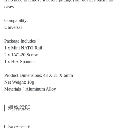
cases.
Compability:
Universal
Package Includes：
1 x Mini NATO Rail
2 x 1/4’’-20 Screw
1 x Hex Spanner
Product Dimensions: 48 X 21 X 6mm
Net Weight: 10g
Materials：Aluminum Alloy
規格說明