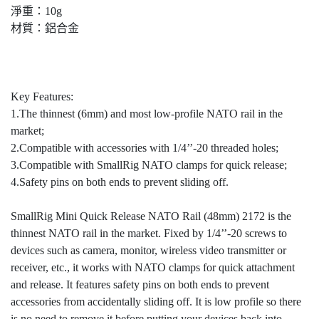
淨重：10g
材質：鋁合金
Key Features:
1.The thinnest (6mm) and most low-profile NATO rail in the
market;
2.Compatible with accessories with 1/4’’-20 threaded holes;
3.Compatible with SmallRig NATO clamps for quick release;
4.Safety pins on both ends to prevent sliding off.
SmallRig Mini Quick Release NATO Rail (48mm) 2172 is the
thinnest NATO rail in the market. Fixed by 1/4’’-20 screws to
devices such as camera, monitor, wireless video transmitter or
receiver, etc., it works with NATO clamps for quick attachment
and release. It features safety pins on both ends to prevent
accessories from accidentally sliding off. It is low profile so there
is no need to remove it before putting your devices back into