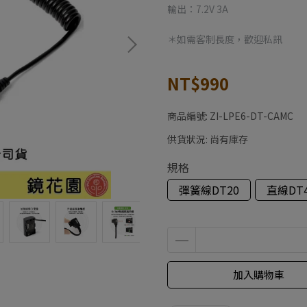
輸出：7.2V 3A
＊如需客制長度，歡迎私訊
NT$990
商品編號:
ZI-LPE6-DT-CAMC
供貨狀況:
尚有庫存
規格
彈簧線DT20
直線DT
加入購物車