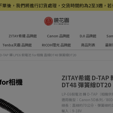
品，下單後，我們將進行訂貨處理，交貨時間約為2至3週，
ZITAY希鐵 品牌館
Canon 品牌館
DJI 品牌館
Sa
Tenba天霸 品牌館
RICOH理光 品牌館
商品列表
最新
 D-TAP 轉 LPE6 假電池 for相機 直線DT48 彈簧線DT20
ZITAY希鐵 D-TAP
DT48 彈簧線DT20
LP-E6假電池 轉 D-TAP（相機
適用機型：Canon 5D系列／80
線長：直線約70公分、彈簧線約1
輸入：9-18V