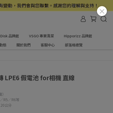
若有變動，我們會與您聯繫。感謝您的理解與支持！
nDisk 品牌館
VSGO 專業清潔
Hipporizz 品牌館
動態
關於我們
客服中心
部落格總覽
 轉 LPE6 假電池 for相機 直線
供電）
D／R5／R6等
20公分