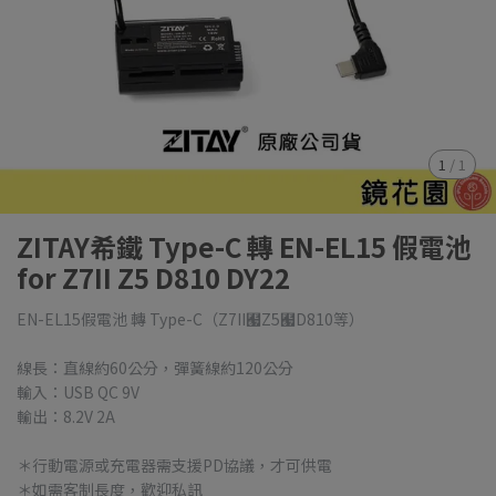
1
/
1
ZITAY希鐵 Type-C 轉 EN-EL15 假電池
for Z7II Z5 D810 DY22
EN-EL15假電池 轉 Type-C（Z7II﹧Z5﹧D810等）
線長：直線約60公分，彈簧線約120公分
輸入：USB QC 9V
輸出：8.2V 2A
＊行動電源或充電器需支援PD協議，才可供電
＊如需客制長度，歡迎私訊