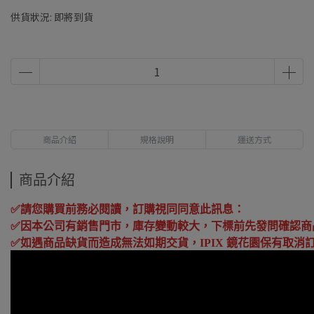
供貨狀況:
即將到貨
商品介紹
規格說明
運送方式
商品介紹
✅請您購買前務必閱讀，訂購視同同意此訊息：
✅
因本公司有銷售門市，庫存變動較大，下標前先發問確認商
✅
如遇商品缺貨而造成無法如期交貨，
IPIX
鏡花園保有取消