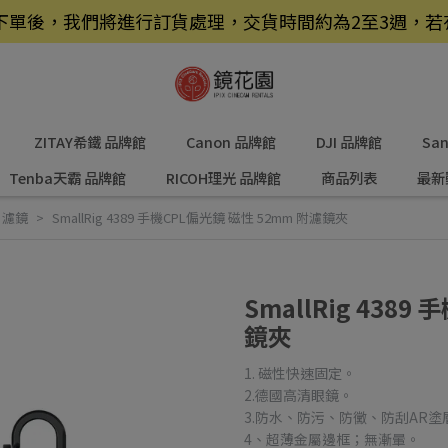
品，下單後，我們將進行訂貨處理，交貨時間約為2至3週，
ZITAY希鐵 品牌館
Canon 品牌館
DJI 品牌館
Sa
Tenba天霸 品牌館
RICOH理光 品牌館
商品列表
最新
＆濾鏡
SmallRig 4389 手機CPL偏光鏡 磁性 52mm 附濾鏡夾
SmallRig 438
鏡夾
1. 磁性快速固定。
2.德國高清眼鏡。
3.防水、防污、防黴、防刮AR塗
4、超薄金屬邊框；無漸暈。