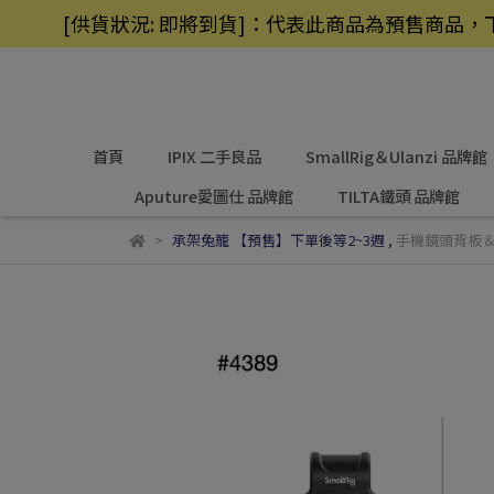
[供貨狀況: 即將到貨]：代表此商品為預售商
首頁
IPIX 二手良品
SmallRig＆Ulanzi 品牌館
Aputure愛圖仕 品牌館
TILTA鐵頭 品牌館
承架兔籠 【預售】下單後等2~3週
,
手機鏡頭背板