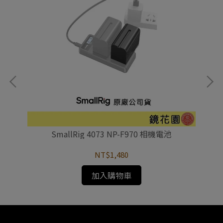
組 鏡
SmallRig 4073 NP-F970 相機電池
S
NT$1,480
加入購物車