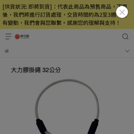
[供貨狀況: 即將到貨]：代表此商品為預售商品，下單
後，我們將進行訂貨處理，交貨時間約為2至3週，若
有變動，我們會與您聯繫。感謝您的理解與支持！