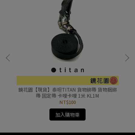
機支
鏡花園【現貨】泰坦TITAN 貨物綁帶 貨物捆綁
鏡
帶 固定帶 卡哩卡哩 1米 KL1M
NT$100
加入購物車