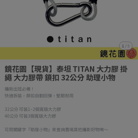
1
/
5
鏡花園【現貨】泰坦 TITAN 大力膠 掛
繩 大力膠帶 鎖扣 32公分 助理小物
攝助出班必備！
快速拆裝，鎖扣自動回彈，堅韌耐用
32公分 可裝1~2個寬版大力膠
40公分 可裝3個寬版大力膠
可用關鍵字『助理小物』來查詢賣場其他攝影好物唷～