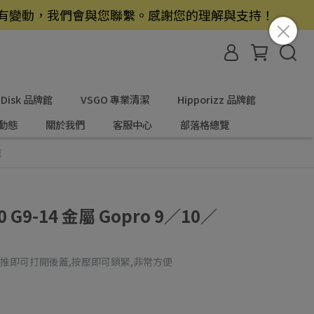
若有變動，我們會與您聯繫。感謝您的理解與支持！
nDisk 品牌館
VSGO 專業清潔
Hipporizz 品牌館
動態
關於我們
客服中心
部落格總覽
籠
0 G9-14 金屬 Gopro 9／10／
輕推即可打開後蓋,按壓即可鎖緊,非常方便