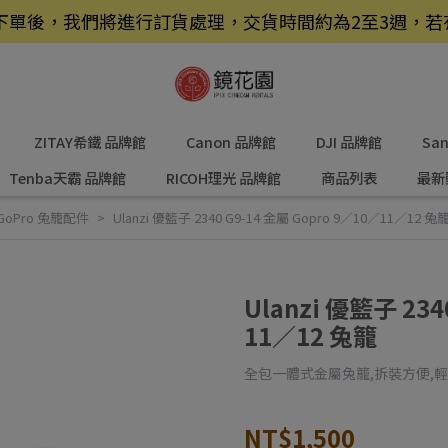
品，下單後，我們將進行訂貨處理，交貨時間約為2至3週，
ZITAY希鐵 品牌館
Canon 品牌館
DJI 品牌館
Sa
Tenba天霸 品牌館
RICOH理光 品牌館
商品列表
最新
GoPro 兔籠配件
Ulanzi 優籃子 2340 G9-14 金屬 Gopro 9／10／11／12 兔
Ulanzi 優籃子 234
11／12 兔籠
全包一體式金屬兔籠,拆裝方便,
NT$1,500