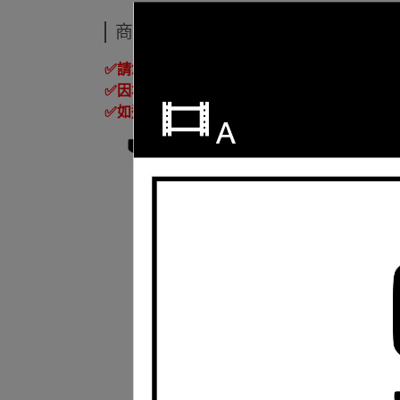
商品介紹
✅
請您購買前務必閱讀，訂購視同同意此訊息
✅
因本公司有銷售門市，庫存變動較大，下標
✅
如遇商品缺貨而造成無法如期交貨，
IPIX
鏡