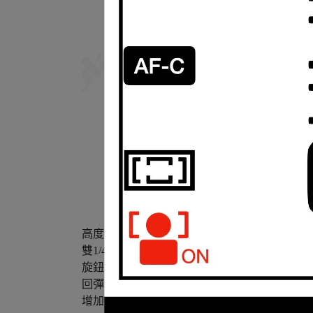
高度：6.5-9.5cm
雙1/4螺口(底部, 側邊)
旋鈕鎖緊
回彈彈簧
增加水平方向三腳架螺絲孔方便手機直立夾座.