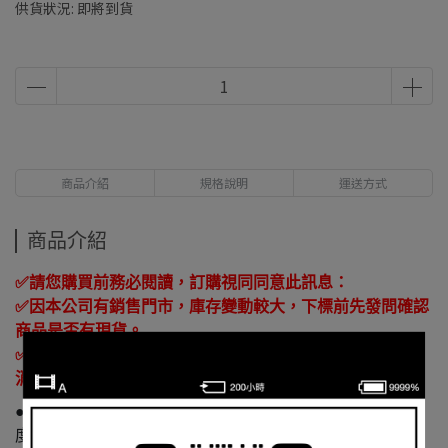
供貨狀況:
即將到貨
商品介紹
規格說明
運送方式
商品介紹
✅
請您購買前務必閱讀，訂購視同同意此訊息：
✅
因本公司有銷售門市，庫存變動較大，下標前先發問確認
商品是否有現貨。
✅
如遇商品缺貨而造成無法如期交貨，
IPIX
鏡花園保有取
消訂單權益，感謝您的支持。
●內建3100mAh電池---內建3100mAh可充電鋰電池，最小亮
度輸出可達15小時，最大亮度輸出可達2小時