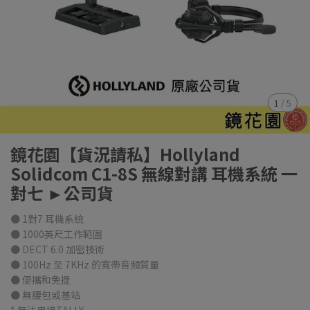
1
/
5
鏡花園【貨況請私】Hollyland
Solidcom C1-8S 無線對講 耳機系統 一
對七 ►公司貨
● 1對7 耳機系統
● 1000英尺工作範圍
● DECT 6.0 加密技術
● 100Hz 至 7KHz 的寬帶音頻質量
● 便攜和免提
● 無腰包或基站