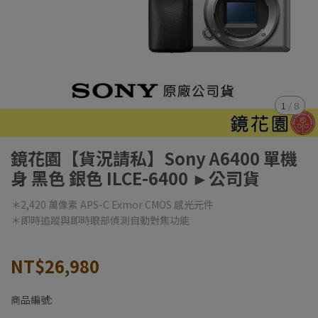
1
/
8
鏡花園【貨況請私】Sony A6400 單機
身 黑色 銀色 ILCE-6400 ►公司貨
＊2,420 萬像素 APS-C Exmor CMOS 感光元件
＊即時追蹤與即時眼部偵測自動對焦功能
NT$26,980
商品編號: