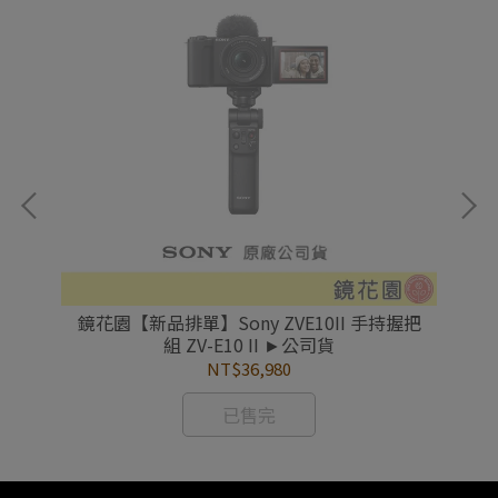
mm
鏡花園【新品排單】Sony ZVE10II 手持握把
鏡花
組 ZV-E10 II ►公司貨
5
NT$36,980
已售完