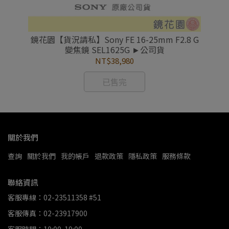
.8
鏡花園【貨況請私】Sony FE 16-25mm F2.8 G
鏡花
變焦鏡 SEL1625G ►公司貨
E 
NT$38,980
已售完
關於我們
查詢
關於我們
我的帳戶
退款政策
隱私政策
服務條款
聯絡資訊
客服專線：02-23511358 #51
客服傳真：02-23917900