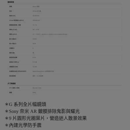
＊G 系列全片幅鏡頭
＊Sony 奈米 AR 鍍膜排除鬼影與耀光
＊9 片圓形光圈葉片，營造迷人散景效果
＊內建光學防手震