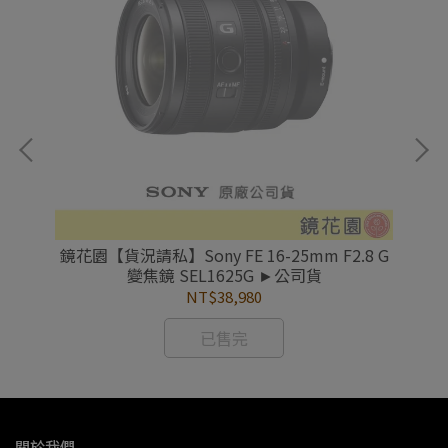
rR
鏡花園【貨況請私】Sony FE 16-25mm F2.8 G
鏡花
變焦鏡 SEL1625G ►公司貨
E 
NT$38,980
已售完
關於我們