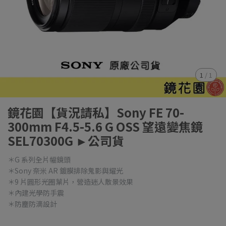
1
/
1
鏡花園【貨況請私】Sony FE 70-
300mm F4.5-5.6 G OSS 望遠變焦鏡
SEL70300G ►公司貨
＊G 系列全片幅鏡頭
＊Sony 奈米 AR 鍍膜排除鬼影與耀光
＊9 片圓形光圈葉片，營造迷人散景效果
＊內建光學防手震
＊防塵防滴設計