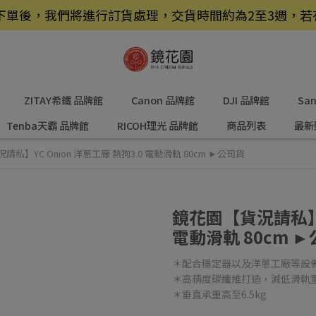
品，下單後，我們將進行訂貨處理，交貨時間約為2至3週，
ZITAY希鐵 品牌館
Canon 品牌館
DJI 品牌館
Sa
Tenba天霸 品牌館
RICOH理光 品牌館
商品列表
最新
私】YC Onion 洋蔥工廠 熱狗3.0 電動滑軌 80cm ►公司貨
鏡花園【貨況請私】YC
電動滑軌 80cm 
＊配合穩定器以及洋蔥工廠等設
＊高精度碳纖維打造，減低滑軌
＊垂直承重高至6.5kg