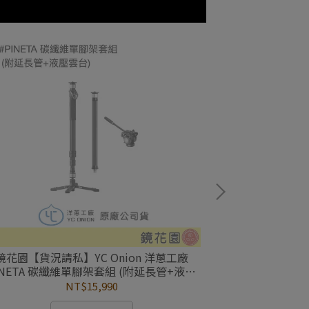
鏡花園【貨況請私】YC Onion 洋蔥工廠
鏡花園【貨況請
INETA 碳纖維單腳架套組 (附延長管+液壓
Ronin-S 穩
雲台) ►公司貨
NT$15,990