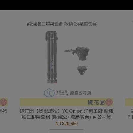
 熱狗
鏡花園【貨況請私】YC Onion 洋蔥工廠 碳纖
維三腳架套組 (附碗公+液壓雲台) ►公司貨
P
NT$26,990