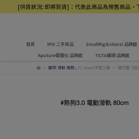
[供貨狀況: 即將到貨]：代表此商品為預售商
首頁
IPIX 二手良品
SmallRig＆Ulanzi 品牌館
Aputure愛圖仕 品牌館
TILTA鐵頭 品牌館
腳架 滑軌 場務
,
YC Onion洋蔥工廠
鏡花園【貨況請