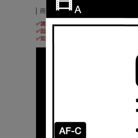
商品介紹
✅
請您購買前務必閱讀，訂購視同同意此訊息
✅
因本公司有銷售門市，庫存變動較大，下標
✅
如遇商品缺貨而造成無法如期交貨，
IPIX
鏡