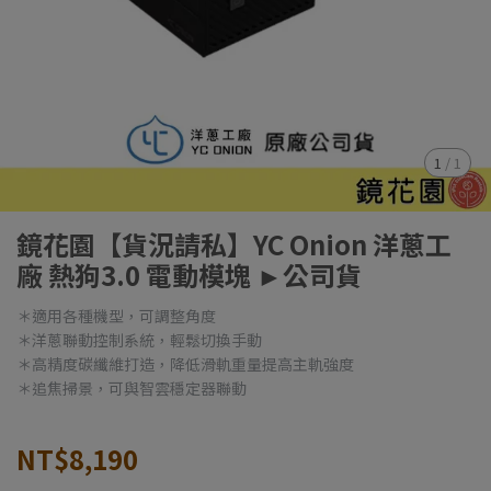
1
/
1
鏡花園【貨況請私】YC Onion 洋蔥工
廠 熱狗3.0 電動模塊 ►公司貨
＊適用各種機型，可調整角度
＊洋蔥聯動控制系統，輕鬆切換手動
＊高精度碳纖維打造，降低滑軌重量提高主軌強度
＊追焦掃景，可與智雲穩定器聯動
NT$8,190