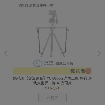
n-
鏡花園【貨況請私】YC Onion 洋蔥工廠 熱狗 滑
鏡
軌支撐桿一對 ►公司貨
NT$2,590
已售完