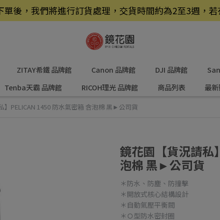
品，下單後，我們將進行訂貨處理，交貨時間約為2至3週，
ZITAY希鐵 品牌館
Canon 品牌館
DJI 品牌館
Sa
Tenba天霸 品牌館
RICOH理光 品牌館
商品列表
最新
PELICAN 1450 防水氣密箱 含泡棉 黑►公司貨
鏡花園【貨況請私】PE
泡棉 黑►公司貨
＊防水、防塵、防撞擊
＊開放式核心結構設計
＊自動氣壓平衡閥
＊Ｏ型防水密封圈