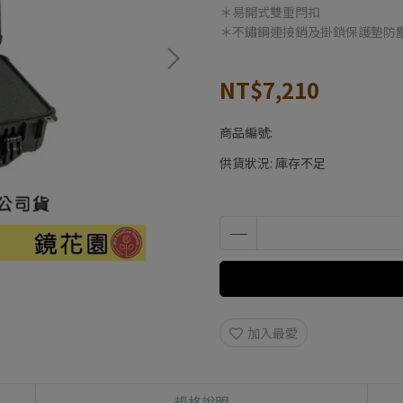
＊易開式雙重閂扣
＊不鏽鋼連接銷及掛鎖保護墊防
NT$7,210
商品編號:
供貨狀況:
庫存不足
加入最愛
規格說明