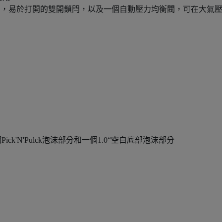
O形圈，易於打開的雙開鎖閂，以及一個自動壓力均衡閥，可在大氣
k'N'Pulck泡沫部分和一個1.0“空白底部泡沫部分