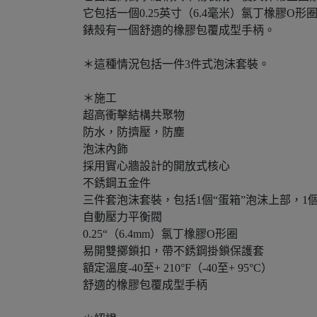
它包括一個0.25英寸（6.4毫米）氯丁橡膠
錶殼有一個舒適的橡膠包覆成型手柄。
＊這種情況包括一件3件式泡沫套裝。
＊施工
超高衝擊結構共聚物
防水，防擠壓，防塵
泡沫內飾
採用實心牆設計的開放式核心
不銹鋼五金件
三件套泡沫套裝，包括1個“蛋箱”泡沫上部，1個Pic
自動壓力平衡閥
0.25“（6.4mm）氯丁橡膠O形圈
易開雙擲鎖扣，帶不銹鋼掛鎖保護套
額定溫度-40至+ 210°F（-40至+ 95°C）
舒適的橡膠包覆成型手柄