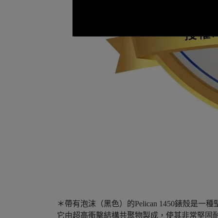
＊帶有泡沫（黑色）的Pelican 1450錶
它由超高衝擊結構共聚物製成，使其非常堅固