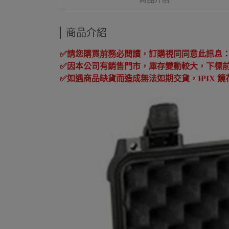
商品介紹
✅
請您購買前務必閱讀，訂購視同同意此訊息
✅
因本公司有銷售門市，庫存變動較大，下標
✅
如遇商品缺貨而造成無法如期交貨，
IPIX
鏡