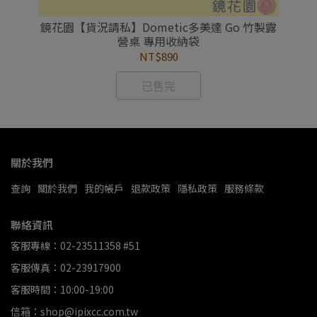
電動
鏡花園【貨況請私】Dometic多美達 Go 竹製露
鏡
營桌 專用收納袋
NT$890
已售完
關於我們
查詢
關於我們
我的帳戶
退款政策
隱私政策
服務條款
聯絡資訊
客服專線：02-23511358 #51
客服傳真：02-23917900
客服時間：10:00-19:00
信箱：shop@ipixcc.com.tw