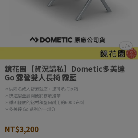
1
/
4
鏡花園【貨況請私】Dometic多美達
Go 露營雙人長椅 霧藍
＊供兩名成人舒適就座，還可承托冰箱
＊快速摺疊展開便於存放攜帶
＊穩固輕便的鋁材和堅固耐用的600D布料
＊多美達 Go 系列的一部分
NT$3,200