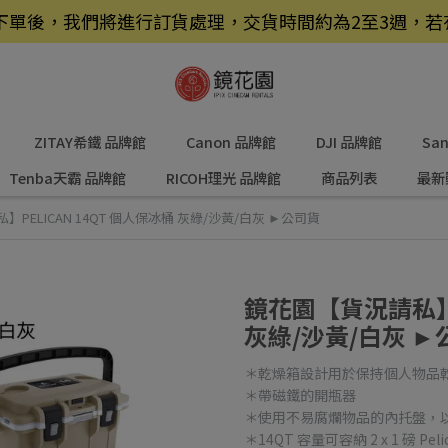
品，下單後，我們將進行訂貨處理，交貨時間約為2至3週，
ZITAY希鐵 品牌館
Canon 品牌館
DJI 品牌館
Sa
Tenba天霸 品牌館
RICOH理光 品牌館
商品列表
最新
PELICAN 14QT 個人保冰桶 灰綠/沙黃/白灰 ►公司貨
鏡花園【貨況請私】P
灰綠/沙黃/白灰 ►
＊乾燥箱設計用於保持個人物品
＊帶磁鐵的開瓶器
＊使用不易腐爛物品的內托盤，
＊14QT 容量可容納 2 x 1 磅 