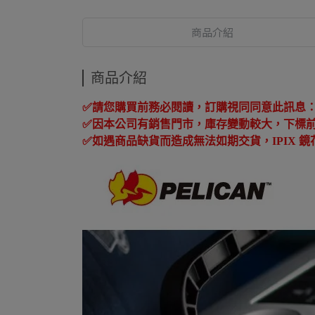
商品介紹
商品介紹
✅
請您購買前務必閱讀，訂購視同同意此訊息
✅
因本公司有銷售門市，庫存變動較大，下標
✅
如遇商品缺貨而造成無法如期交貨，
IPIX
鏡