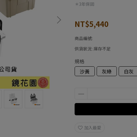
＊3年保固
NT$5,440
商品編號:
供貨狀況:
庫存不足
規格
沙黃
灰綠
白灰
加入最愛