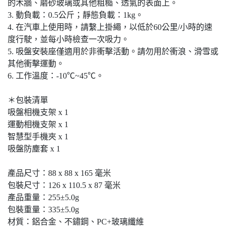
的木牆、磨砂玻璃或其他粗糙、透氣的表面上。
3. 動負載：0.5公斤；靜態負載：1kg。
4. 在汽車上使用時，請繫上掛繩，以低於60公里/小時的速
度行駛，並每小時檢查一次吸力。
5. 吸盤安裝座僅適用於非衝擊活動。請勿用於衝浪、滑雪或
其他衝擊運動。
6. 工作溫度：-10℃~45℃。
＊包裝清單
吸盤相機支架 x 1
運動相機支架 x 1
智慧型手機夾 x 1
吸盤防塵套 x 1
產品尺寸：88 x 88 x 165 毫米
包裝尺寸：126 x 110.5 x 87 毫米
產品重量：255±5.0g
包裝重量：335±5.0g
材質：鋁合金、不鏽鋼、PC+玻璃纖維