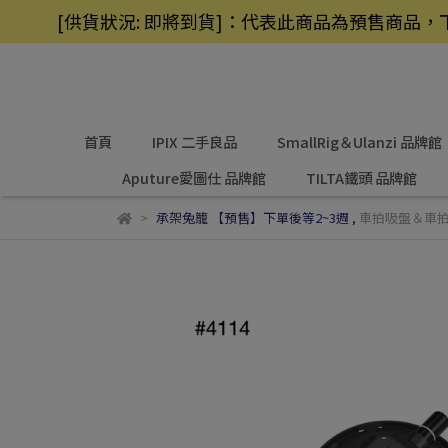
[供貨狀況: 即將到貨]：代表此商品為預售商
首頁
IPIX 二手良品
SmallRig＆Ulanzi 品牌館
Aputure愛圖仕 品牌館
TILTA鐵頭 品牌館
承架兔籠 【預售】下單後等2~3週
,
車拍吸盤＆車