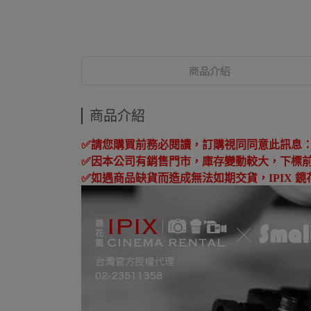
商品介紹
商品介紹
✅
請您購買前務必閱讀，訂購視同同意此訊息
✅
因本公司有銷售門市，庫存變動較大，下標
✅
如遇商品缺貨而造成無法如期交貨，
IPIX
鏡