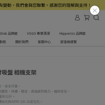
若有變動，我們會與您聯繫。感謝您的理解與支持！
nDisk 品牌館
VSGO 專業清潔
Hipporizz 品牌館
動態
關於我們
客服中心
部落格總覽
 6吋吸盤 相機支架
鎖定，安全可靠。
、耐磨性，持續、穩定、高強度的吸力，確保安全。
重80公斤。
螺紋孔和ARRI 3/8-16定位孔。