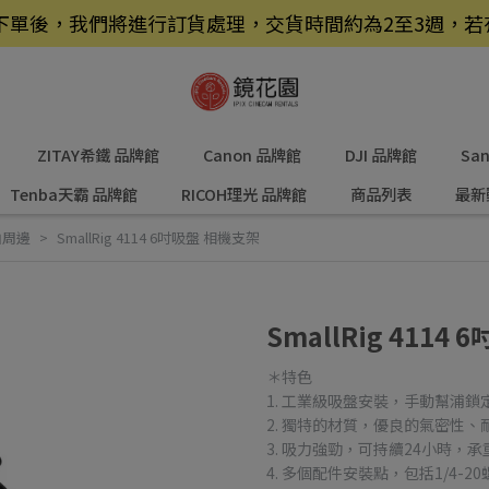
品，下單後，我們將進行訂貨處理，交貨時間約為2至3週，
ZITAY希鐵 品牌館
Canon 品牌館
DJI 品牌館
Sa
Tenba天霸 品牌館
RICOH理光 品牌館
商品列表
最新
拍周邊
SmallRig 4114 6吋吸盤 相機支架
SmallRig 4114
＊特色
1. 工業級吸盤安裝，手動幫浦
2. 獨特的材質，優良的氣密性
3. 吸力強勁，可持續24小時，承
4. 多個配件安裝點，包括1/4-20