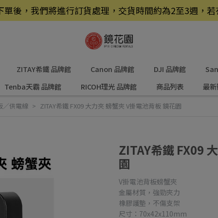
品，下單後，我們將進行訂貨處理，交貨時間約為2至3週，
ZITAY希鐵 品牌館
Canon 品牌館
DJI 品牌館
Sa
Tenba天霸 品牌館
RICOH理光 品牌館
商品列表
最新
板／供電線
ZITAY希鐵 FX09 大力夾 螃蟹夾 V掛電池背板 鏡花園
ZITAY希鐵 FX0
園
V掛電池背板螃蟹夾
金屬材質，強勁夾力
橡膠護墊，不傷支架
尺寸：70x42x110mm