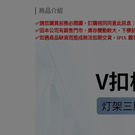
商品介紹
✅
請您購買前務必閱讀，訂購視同同意此訊息
✅
因本公司有銷售門市，庫存變動較大，下標
✅
如遇商品缺貨而造成無法如期交貨，
IPIX
鏡