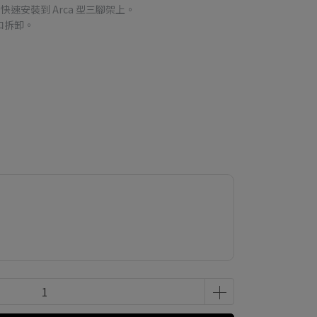
板，可快速安裝到 Arca 型三腳架上。
和拆卸。