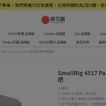
品，下單後，我們將進行訂貨處理，交貨時間約為2至3週，
ZITAY希鐵 品牌館
Canon 品牌館
DJI 品牌館
Sa
Tenba天霸 品牌館
RICOH理光 品牌館
商品列表
最新
ig 4517 Panasonic S9 L型承架 帶矽膠握把
SmallRig 4517 
把
＊特色
1. LUMIX S9 專用 L 型手柄。
2. 符合人體工學設計的矽膠握
3. 左下角內置背帶孔，方便豎拍