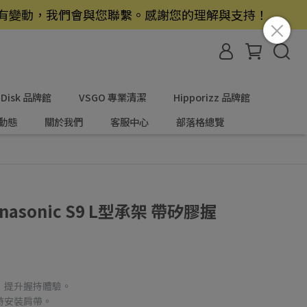
若有變動，我們會與您聯繫。感謝您的理解與支持！
nDisk 品牌館
VSGO 專業清潔
Hipporizz 品牌館
動態
關於我們
客服中心
部落格總覽
Panasonic S9 L型承架 帶矽膠握
把，提升握持體驗。
時安裝肩帶。