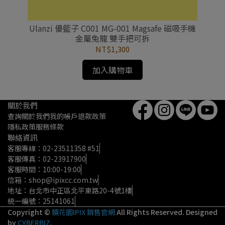
置手機
Ulanzi 優籃子 C001 MG-001 Magsafe 磁吸手機
Ul
金屬兔籠 雙手把可拆
NT$1,300
加入購物車
關於我們
查詢
關於我們
我的帳戶
退款政策
隱私政策
服務條款
聯絡資訊
客服專線：02-23511358 #51
客服傳真：02-23917900
客服時間：10:00-19:00
信箱：shop@ipixcc.com.tw
地址：台北市中正區北平東路20-4號1樓
統一編號：25141061
Copyright ©
鏡花園IPIX 銷售官網
All Rights Reserved.
Designed
by
CYBERBIZ
.