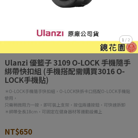
1
/
2
Ulanzi 優籃子 3109 O-LOCK 手機隨手
綁帶快扣組 (手機搭配需購買3016 O-
LOCK手機貼)
＊O-LOCK手機隨手快扣組，O-LOCK快拆卡口搭配O-LOCK手機貼
使用，
只需稍微用力一按，即可裝上支架，按住兩邊按鈕，可快速拆卸
＊綁帶全長18cm，可固定在健身器材等運動設備上
NT$650