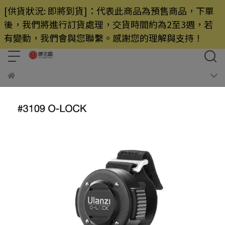
[供貨狀況: 即將到貨]：代表此商品為預售商品，下單
後，我們將進行訂貨處理，交貨時間約為2至3週，若
有變動，我們會與您聯繫。感謝您的理解與支持！