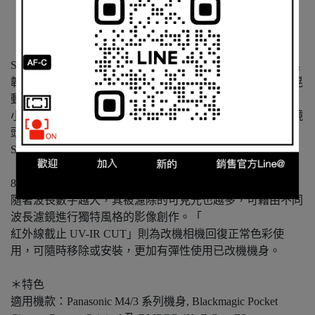
STC 專為 Panasonic M43 無反系列機身研發製作，堅固兼具
韌性的精緻結構讓濾鏡可穩固安置於感光元件前不掉落不晃
動並可隨時拆卸安裝，
小小一片即能應對包括望遠鏡頭或超廣角凸面等不同口徑鏡
頭。
STC 內置濾鏡生產有多種不同類別功能，其中紅外線分為
「紅外線通過 IR Pass」系列推出有 590nm、720nm 及
850nm 三款，
隨著波長數字越大，其被濾除的可見光也越多，可藉由不同
波長濾鏡進行獨特風格的影像創作。「
紅外線截止 UV-IR CUT」則為改機相機回復正常色彩使
用，可隨時移除或安裝，更加有彈性使用已改機機身。
＊特色
適用機款：Panasonic M4/3 系列機身, Blackmagic Pocket