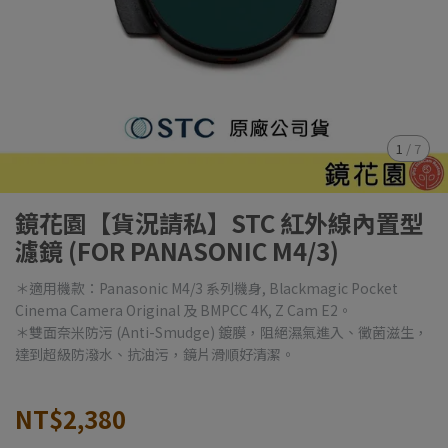
1
/
7
鏡花園【貨況請私】STC 紅外線內置型
濾鏡 (FOR PANASONIC M4/3)
＊適用機款：Panasonic M4/3 系列機身, Blackmagic Pocket
Cinema Camera Original 及 BMPCC 4K, Z Cam E2。
＊雙面奈米防污 (Anti-Smudge) 鍍膜，阻絕濕氣進入、黴菌滋生，
達到超級防潑水、抗油污，鏡片滑順好清潔。
NT$2,380