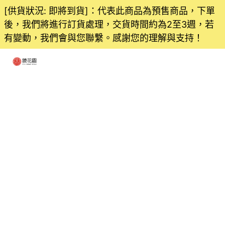
[供貨狀況: 即將到貨]：代表此商品為預售商品，下單
後，我們將進行訂貨處理，交貨時間約為2至3週，若
有變動，我們會與您聯繫。感謝您的理解與支持！