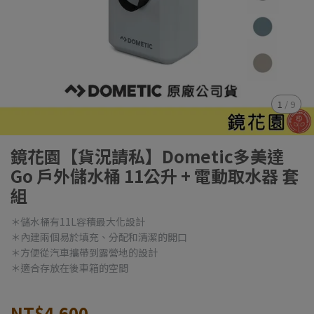
1
/
9
鏡花園【貨況請私】Dometic多美達
Go 戶外儲水桶 11公升 + 電動取水器 套
組
＊儲水桶有11L容積最大化設計
＊內建兩個易於填充、分配和清潔的開口
＊方便從汽車攜帶到露營地的設計
＊適合存放在後車箱的空間
NT$4,600