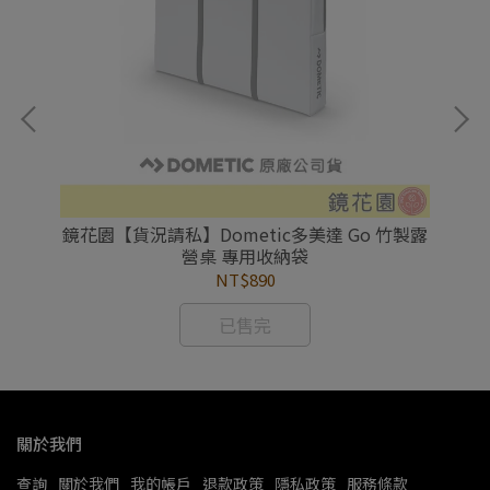
營雙
鏡花園【貨況請私】Dometic多美達 Go 竹製露
鏡
營桌 專用收納袋
NT$890
已售完
關於我們
查詢
關於我們
我的帳戶
退款政策
隱私政策
服務條款