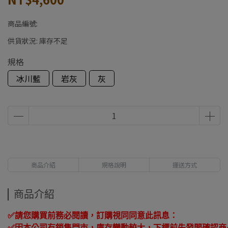
商品編號:
供貨狀況:
庫存不足
規格
冰川藍
岩灰
灰
商品介紹
規格說明
運送方式
商品介紹
✅
請您購買前務必閱讀，訂購視同同意此訊息：
✅
因本公司有銷售門市，庫存變動較大，下標前先發問確認商