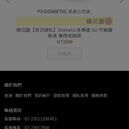
營雙
鏡花園【貨況請私】Dometic多美達 Go 竹製露
鏡
營桌 專用收納袋
NT$890
已售完
關於我們
查詢
關於我們
我的帳戶
退款政策
隱私政策
服務條款
聯絡資訊
客服專線：02-23511358 #51
客服傳真：02-23917900