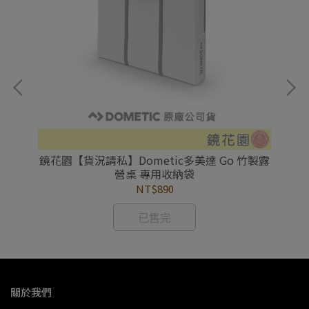
營雙
鏡花園【貨況請私】Dometic多美達 Go 竹製露
鏡
營桌 專用收納袋
NT$890
已售完
關於我們