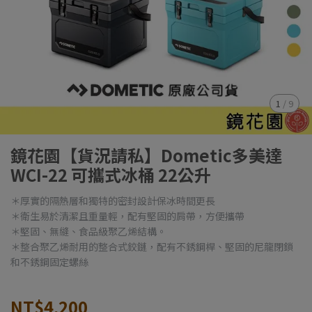
1
/
9
鏡花園【貨況請私】Dometic多美達
WCI-22 可攜式冰桶 22公升
＊厚實的隔熱層和獨特的密封設計保冰時間更長
＊衛生易於清潔且重量輕，配有堅固的肩帶，方便攜帶
＊堅固、無縫、食品級聚乙烯結構。
＊整合聚乙烯耐用的整合式鉸鏈，配有不銹鋼桿、堅固的尼龍閉鎖
和不銹鋼固定螺絲
NT$4,200