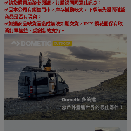
✅
請您購買前務必閱讀，訂購視同同意此訊息：
✅
因本公司有銷售門市，庫存變動較大，下標前先發問確認
商品是否有現貨。
✅
如遇商品缺貨而造成無法如期交貨，
IPIX
鏡花園保有取
消訂單權益，感謝您的支持。