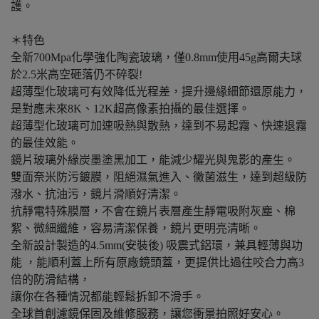
護。
＊特色
全新700Mpa化學強化陶瓷玻璃，僅0.8mm使用45g高爾夫球
於2.5米高空砸落仍不碎裂!
超薄型化玻璃可有效降低光程差，提升邊緣細節還原能力，
是對應未來8K、12K超高像素拍攝的最佳選擇。
超薄型化玻璃可加速吸熱與散熱，達到不易起霧、快速退霧
的最佳效能。
鏡片玻璃外緣炭墨塗黑加工，能減少耀光與鬼影的產生。
雙面奈米防污鍍膜，阻絕濕氣進入、黴菌滋生，達到超級防
潑水、抗油污，鏡片滑順好清潔。
抗靜電特殊膜層，不會在鏡片表層產生靜電吸附灰塵、棉
絮、微細纖維，容易清潔保養，鏡片更明亮清晰。
全新設計製造的4.5mm(安裝後) 吸震式鋁環，兼具輕薄與功
能 ，能順利蓋上所有原廠鏡頭蓋，更提供比過往咬合力高3
倍的防滑結構，
讓你在各種情況都能輕鬆拆卸不滑手。
全球首創濾鏡保固及維修服務，讓您衝景拍照好安心。