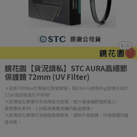
1
/
6
鏡花園【貨況請私】STC AURA高細節
保護鏡 72mm (UV Filter)
＊全新700Mpa化學強化陶瓷玻璃，僅0.8mm使用45g高爾夫球於
2.5米高空砸落仍不碎裂!
＊超薄型化玻璃可有效降低光程差，提升邊緣細節還原能力，
是對應未來8K、12K超高像素拍攝的最佳選擇。
＊超薄型化玻璃可加速吸熱與散熱，達到不易起霧、快速退霧的最
佳效能。