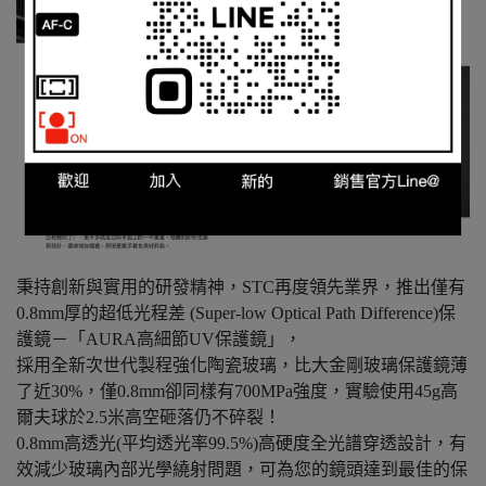
秉持創新與實用的研發精神，STC再度領先業界，推出僅有
0.8mm厚的超低光程差 (Super-low Optical Path Difference)保
護鏡－「AURA高細節UV保護鏡」，
採用全新次世代製程強化陶瓷玻璃，比大金剛玻璃保護鏡薄
了近30%，僅0.8mm卻同樣有700MPa強度，實驗使用45g高
爾夫球於2.5米高空砸落仍不碎裂！
0.8mm高透光(平均透光率99.5%)高硬度全光譜穿透設計，有
效減少玻璃內部光學繞射問題，可為您的鏡頭達到最佳的保