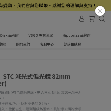
若有變動，我們會與您聯繫。感謝您的理解與支持！
nDisk 品牌館
VSGO 專業清潔
Hipporizz 品牌館
動態
關於我們
客服中心
部落格總覽
TC 減光式偏光鏡 82mm
er)
玻璃與ND有色熔融玻璃，貼合日本 Nitto 高透光偏光片
果。
 6.7%、反射率低於 0.6%。
進入、黴菌滋生，達到超級防潑水、抗油污，鏡片滑順