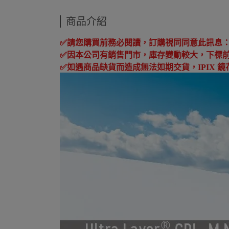
商品介紹
✅
請您購買前務必閱讀，訂購視同同意此訊息
✅
因本公司有銷售門市，庫存變動較大，下標
✅
如遇商品缺貨而造成無法如期交貨，
IPIX
鏡