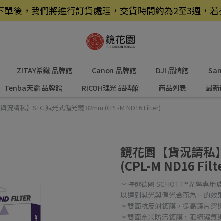
品，下單後，我們將進行訂貨處理，交貨時間約為2至3週，
ZITAY希鐵 品牌館
Canon 品牌館
DJI 品牌館
Sa
Tenba天霸 品牌館
RICOH理光 品牌館
商品列表
最新
況請私】STC 減光式偏光鏡 82mm (CPL-M ND16 Filter)
鏡花園【貨況請私】S
(CPL-M ND16 Filt
＊特選德國 SCHOTT®光學專用
以達到減光與偏光合而為一的效
＊雙面抗反射鍍膜，提高鏡片穿透率達
＊雙面奈米防污鍍膜，阻絕濕氣