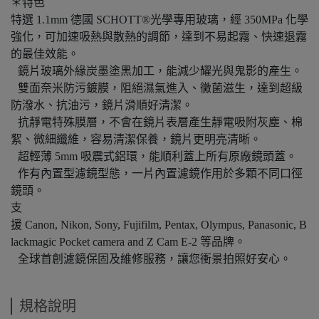
＊特色
特選 1.1mm 德國 SCHOTT®光學專用玻璃，經 350MPa 化學
強化，可加速吸熱與散熱的調節，達到不易起霧、快速退霧
的最佳效能。
鏡片玻璃外緣炭墨塗黑加工，能減少耀光與鬼影的產生。
雙面奈米防污鍍膜，阻絕濕氣進入、黴菌滋生，達到超級
防潑水、抗油污，鏡片滑順好清潔。
抗靜電特殊膜層，不會在鏡片表層產生靜電吸附灰塵、棉
絮、微細纖維，容易清潔保養，鏡片更明亮清晰。
超輕薄 5mm 吸震式鋁環，能順利蓋上所有原廠鏡頭蓋。
作有內置型濾鏡型態，一片內置濾鏡作用於多顆不同口徑
鏡頭。
支
援 Canon, Nikon, Sony, Fujifilm, Pentax, Olympus, Panasonic, B
lackmagic Pocket camera and Z Cam E-2 等品牌。
全球首創濾鏡保固及維修服務，讓您衝景拍照好安心。
規格說明