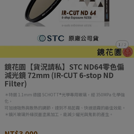
1
/
2
鏡花園【貨況請私】STC ND64零色偏
減光鏡 72mm (IR-CUT 6-stop ND
Filter)
＊特選 1.1mm 德國 SCHOTT®光學專用玻璃，經 350MPa 化學強
化，
可加速吸熱與散熱的調節，達到不易起霧、快速退霧的最佳效能。
＊鏡片玻璃外緣炭墨塗黑加工，能減少耀光與鬼影的產生。
NT$3,000